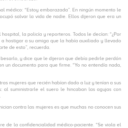
onal médico: “Estoy embarazada”. En ningún momento le
upó salvar la vida de nadie. Ellos dijeron que era un
spital, la policía y reporteros. Todos le decían: “¿Por
n a hostigar a su amiga que la había auxiliado y llevado
rte de esto”, recuerda.
 besarlo, y dice que le dijeron que debía pedirle perdón
ron un documento para que firme. “Yo no entendía nada,
tras mujeres que recién habían dado a luz y tenían a sus
 al suministrarle el suero le hincaban las agujas con
.
 inician contra las mujeres es que muchas no conocen sus
e de la confidencialidad médico-paciente. “Se viola el