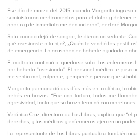
Ese día de marzo del 2015, cuando Margarita ingresa 
suministraron medicamentos para el dolor y detener el
aborto y de inmediato me denunciaron”, declaró Margari
Solo cuando dejó de sangrar, le dieron un sedante. Cua
qué asesinaste a tu hijo?, ¿Quién te vendió las pastill
de emergencia. La acusaban de haberle ayudado a aborta
El maltrato continuó al quedarse sola. Las enfermeras l
por haberlo “asesinado”. El personal médico le puso u
me sentía mal, culpable, y empecé a pensar que sí habí
Margarita permaneció dos días más en la clínica, la ubi
bebés en brazos. “Fue una tortura, todas me llamaban
agresividad, tanto que su brazo terminó con moretones.
Verónica Cruz, directora de Las Libres, explica que “el
derechos, y los médicos y enfermeras ejercen un poder 
La representante de Las Libres puntualiza también uno