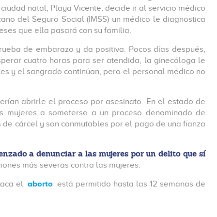
udad natal, Playa Vicente, decide ir al servicio médico
icano del Seguro Social (IMSS) un médico le diagnostica
eses que ella pasará con su familia.
prueba de embarazo y da positiva. Pocos días después,
sperar cuatro horas para ser atendida, la ginecóloga le
es y el sangrado continúan, pero el personal médico no
erían abrirle el proceso por asesinato. En el estado de
 las mujeres a someterse a un proceso denominado de
s de cárcel y son conmutables por el pago de una fianza
zado a denunciar a las mujeres por un delito que sí
ciones más severas contra las mujeres.
xaca el
aborto
está permitido hasta las 12 semanas de