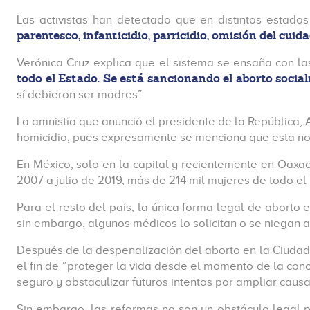
Las activistas han detectado que en distintos esta
parentesco, infanticidio, parricidio, omisión del cuid
Verónica Cruz explica que el sistema se ensaña con la
todo el Estado. Se está sancionando el aborto social
sí debieron ser madres”.
La amnistía que anunció el presidente de la República,
homicidio, pues expresamente se menciona que esta no 
En México, solo en la capital y recientemente en Oaxac
2007 a julio de 2019, más de 214 mil mujeres de todo el 
Para el resto del país, la única forma legal de abort
sin embargo, algunos médicos lo solicitan o se niegan a
Después de la despenalización del aborto en la Ciudad 
el fin de “proteger la vida desde el momento de la conce
seguro y obstaculizar futuros intentos por ampliar causa
Sin embargo, las reformas no son un obstáculo legal p