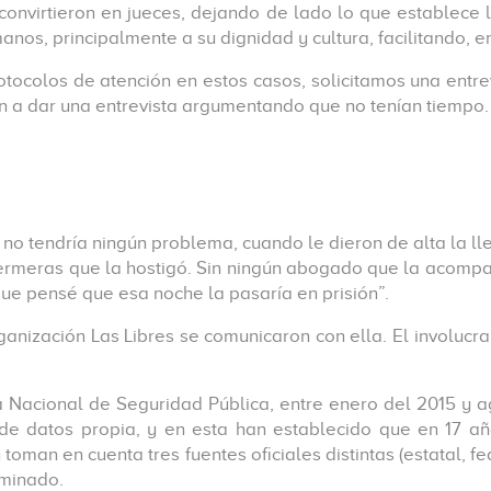
se convirtieron en jueces, dejando de lado lo que establec
nos, principalmente a su dignidad y cultura, facilitando, e
ocolos de atención en estos casos, solicitamos una entre
on a dar una entrevista argumentando que no tenían tiempo.
e no tendría ningún problema, cuando le dieron de alta la lle
fermeras que la hostigó. Sin ningún abogado que la acompañe
que pensé que esa noche la pasaría en prisión”.
anización Las Libres se comunicaron con ella. El involucr
a Nacional de Seguridad Pública, entre enero del 2015 y a
de datos propia, y en esta han establecido que en 17 añ
 toman en cuenta tres fuentes oficiales distintas (estatal, fe
iminado.