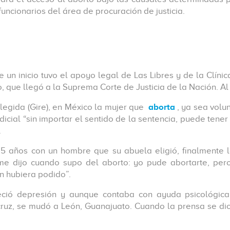
funcionarios del área de procuración de justicia.
e un inicio tuvo el apoyo legal de Las Libres y de la Clínic
que llegó a la Suprema Corte de Justicia de la Nación. Al f
legida (Gire), en México la mujer que
aborta
, ya sea volu
dicial “sin importar el sentido de la sentencia, puede ten
.
5 años con un hombre que su abuela eligió, finalmente 
 dijo cuando supo del aborto: yo pude abortarte, pero
n hubiera podido”.
ció depresión y aunque contaba con ayuda psicológica, 
acruz, se mudó a León, Guanajuato. Cuando la prensa se d