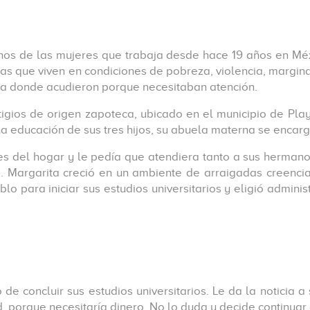
hos de las mujeres que trabaja desde hace 19 años en Méxic
as que viven en condiciones de pobreza, violencia, marginac
d a donde acudieron porque necesitaban atención.
tigios de origen zapoteca, ubicado en el municipio de Pl
a educación de sus tres hijos, su abuela materna se encarg
s del hogar y le pedía que atendiera tanto a sus hermanos
. Margarita creció en un ambiente de arraigadas creencia
lo para iniciar sus estudios universitarios y eligió admini
 concluir sus estudios universitarios. Le da la noticia a 
d, porque necesitaría dinero, No lo duda y decide continuar