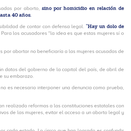
sino por homicidio en relación de
sadas por aborto,
hasta 40 años.
“Hay un dolo de
ibilidad de contar con defensa legal.
Para los acusadores “la idea es que estas mujeres sí o
s por abortar no beneficiaría a las mujeres acusadas de
 datos del gobierno de la capital del país, de abril de
 de su embarazo.
e no es necesario interponer una denuncia como prueba,
n realizado reformas a las constituciones estatales con
ivos de las mujeres, evitar el acceso a un aborto legal y
or cada estado. Lo único que han logrado es confundir