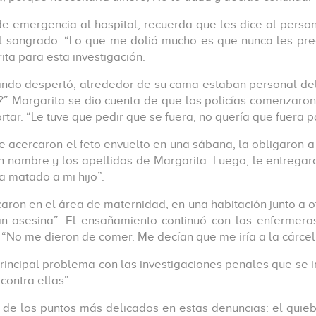
de emergencia al hospital, recuerda que les dice al pers
 sangrado. “Lo que me dolió mucho es que nunca les preoc
ta para esta investigación.
ndo despertó, alrededor de su cama estaban personal del ho
as?” Margarita se dio cuenta de que los policías comenzaro
r. “Le tuve que pedir que se fuera, no quería que fuera pa
e acercaron el feto envuelto en una sábana, la obligaron a
n nombre y los apellidos de Margarita. Luego, le entrega
a matado a mi hijo”.
caron en el área de maternidad, en una habitación junto a o
 asesina”. El ensañamiento continuó con las enfermeras:
 “No me dieron de comer. Me decían que me iría a la cárcel
 principal problema con las investigaciones penales que se
contra ellas”.
 de los puntos más delicados en estas denuncias: el quiebr