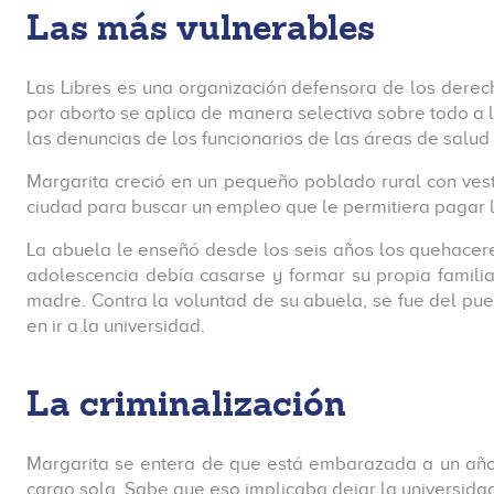
Las más vulnerables
Las Libres es una organización defensora de los derec
por aborto se aplica de manera selectiva sobre todo a l
las denuncias de los funcionarios de las áreas de salu
Margarita creció en un pequeño poblado rural con ves
ciudad para buscar un empleo que le permitiera pagar l
La abuela le enseñó desde los seis años los quehacere
adolescencia debía casarse y formar su propia familia
madre. Contra la voluntad de su abuela, se fue del pueb
en ir a la universidad.
La criminalización
Margarita se entera de que está embarazada a un año de
cargo sola. Sabe que eso implicaba dejar la universida