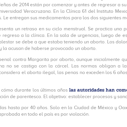
eñas de 2014 están por comenzar y antes de regresar a su ci
Universidad Veracruzana. En la Clínica 61 del Instituto Mex
ias. Le entregan sus medicamentos para los dos siguientes m
senta un retraso en su ciclo menstrual. Se practica una 
regreso a la clínica. En la sala de urgencias, luego de e
estar se debe a que estaba teniendo un aborto. Los dolor
a y la acusan de haberse provocado un aborto.
 penal contra Margarita por aborto, aunque inicialmente qu
ena no se castiga con la cárcel. Las normas obligan a
onsidera el aborto ilegal, las penas no exceden los 6 año
las autoridades han comen
a cómo durante los últimos años
ción de parentesco. El objetivo: establecer procesos y san
das hasta por 40 años. Solo en la Ciudad de México y Oa
 aprobada en todo el país es por violación.