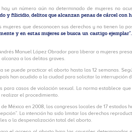
dos hay un número aún no determinado de mujeres no acu
ado y filicidio, delitos que alcanzan penas de cárcel con 
s mujeres que desconocen sus derechos y no tienen la pos
mente y en estas mujeres se busca un castigo ejemplar”.
 Andrés Manuel López Obrador para liberar a mujeres presa
alcanza a los delitos graves.
a se puede practicar el aborto hasta las 12 semanas. Según
país han acudido a la ciudad para solicitar la interrupción
o es para casos de violación sexual. La norma establece qu
 realizar el procedimiento.
de México en 2008, los congresos locales de 17 estados ha
pción”. La intención ha sido limitar los derechos reproduct
les o la despenalización total del aborto.
ara el acceso al aborto bajo las causales determinadas p