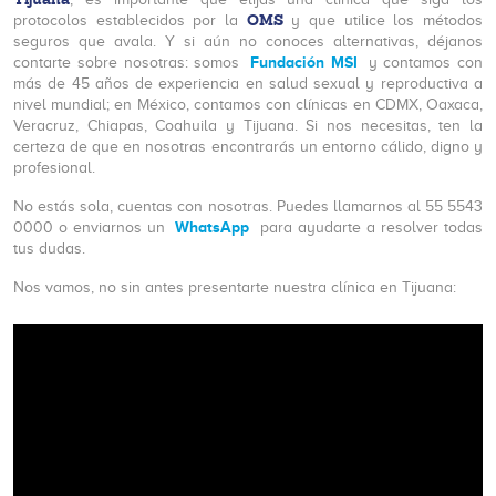
OMS
protocolos establecidos por la
y que utilice los métodos
seguros que avala. Y si aún no conoces alternativas, déjanos
Fundación MSI
contarte sobre nosotras: somos
y contamos con
más de 45 años de experiencia en salud sexual y reproductiva a
nivel mundial; en México, contamos con clínicas en CDMX, Oaxaca,
Veracruz, Chiapas, Coahuila y Tijuana. Si nos necesitas, ten la
certeza de que en nosotras encontrarás un entorno cálido, digno y
profesional.
No estás sola, cuentas con nosotras. Puedes llamarnos al 55 5543
WhatsApp
0000 o enviarnos un
para ayudarte a resolver todas
tus dudas.
Nos vamos, no sin antes presentarte nuestra clínica en Tijuana: