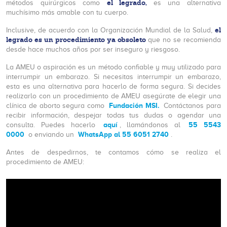
el legrado,
métodos quirúrgicos como
es una alternativa
muchísimo más amable con tu cuerpo.
el
Inclusive, de acuerdo con la Organización Mundial de la Salud,
legrado es un procedimiento ya obsoleto
que no se recomienda
desde hace muchos años por ser inseguro y riesgoso.
La AMEU o aspiración es un método confiable y muy utilizado para
interrumpir un embarazo. Si necesitas interrumpir un embarazo,
esta es una alternativa para hacerlo de forma segura. Si decides
realizarlo con un procedimiento de AMEU asegúrate de elegir una
Fundación MSI.
clínica de aborto segura como
Contáctanos para
recibir información, despejar todas tus dudas o agendar una
aquí
55 5543
consulta. Puedes hacerlo
, llamándonos al
0000
WhatsApp al 55 6051 2740
o enviando un
.
Antes de despedirnos, te contamos cómo se realiza el
procedimiento de AMEU: