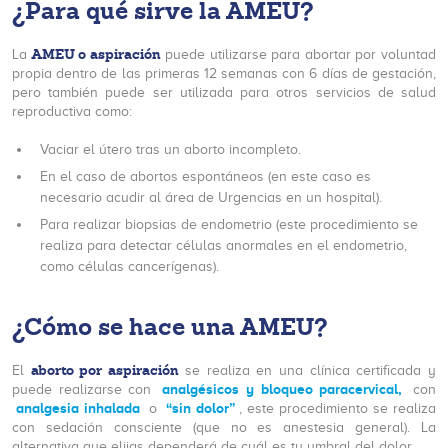
¿Para qué sirve la AMEU?
AMEU o aspiración
La
puede utilizarse para abortar por voluntad
propia dentro de las primeras 12 semanas con 6 días de gestación,
pero también puede ser utilizada para otros servicios de salud
reproductiva como:
Vaciar el útero tras un aborto incompleto.
En el caso de abortos espontáneos (en este caso es
necesario acudir al área de Urgencias en un hospital).
Para realizar biopsias de endometrio (este procedimiento se
realiza para detectar células anormales en el endometrio,
como células cancerígenas).
¿Cómo se hace una AMEU?
aborto por aspiración
El
se realiza en una clínica certificada y
analgésicos y bloqueo paracervical,
puede realizarse con
con
analgesia inhalada
“sin dolor”
o
, este procedimiento se realiza
con sedación consciente (que no es anestesia general). La
alternativa que elijas dependerá de cuál es tu umbral del dolor.