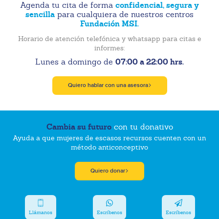
confidencial, segura y
Agenda tu cita de forma
sencilla
para cualquiera de nuestros centros
Fundación MSI.
Horario de atención telefónica y whatsapp para citas e
informes:
07:00 a 22:00 hrs.
Lunes a domingo de
Quiero hablar con una asesora
Cambia su futuro
con tu donativo
Ayuda a que mujeres de escasos recursos cuenten con un
método anticonceptivo
Quiero donar
Llámanos
Escríbenos
Escríbenos