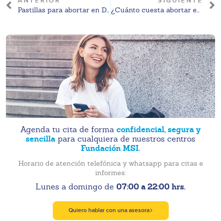
ANTERIOR
SIGUIENTE
Pastillas para abortar en Doctor Simi: regulación en México
¿Cuánto cuesta abortar en CDMX? Precios aproximados 2026
confidencial, segura y
Agenda tu cita de forma
sencilla
para cualquiera de nuestros centros
Fundación MSI.
Horario de atención telefónica y whatsapp para citas e
informes:
07:00 a 22:00 hrs.
Lunes a domingo de
Quiero hablar con una asesora