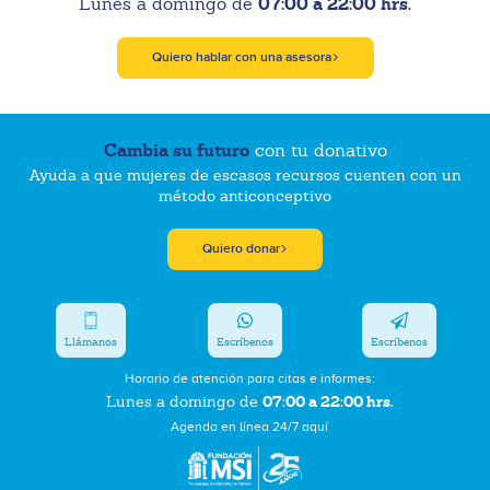
07:00 a 22:00 hrs.
Lunes a domingo de
Quiero hablar con una asesora
Cambia su futuro
con tu donativo
Ayuda a que mujeres de escasos recursos cuenten con un
método anticonceptivo
Quiero donar
Llámanos
Escríbenos
Escríbenos
Horario de atención para citas e informes:
07:00 a 22:00 hrs.
Lunes a domingo de
Agenda en línea 24/7 aquí