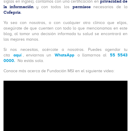
privacidad de
siglas en inglés), contamos con una certificación en
la información
permisos
y con todos los
necesarios de la
Cofepris.
Ya sea con nosotras, o con cualquier otra clínica que elijas,
asegúrate de que cuenten con todo lo que mencionamos en este
blog, al tomar una decisión informada tu salud se encontrará en
las mejores manos.
Si nos necesitas, acércate a nosotras. Puedes agendar tu
aquí
WhatsApp
55 5543
cita
, enviarnos un
o llamarnos al
0000.
No estás sola.
Conoce más acerca de Fundación MSI en el siguiente video: