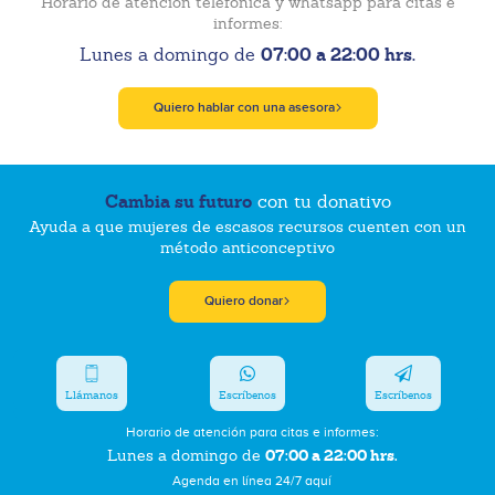
Horario de atención telefónica y whatsapp para citas e
informes:
07:00 a 22:00 hrs.
Lunes a domingo de
Quiero hablar con una asesora
Cambia su futuro
con tu donativo
Ayuda a que mujeres de escasos recursos cuenten con un
método anticonceptivo
Quiero donar
Llámanos
Escríbenos
Escríbenos
Horario de atención para citas e informes:
07:00 a 22:00 hrs.
Lunes a domingo de
Agenda en línea 24/7 aquí