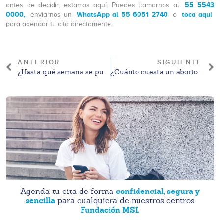
55 5543
antes de decidir, estamos aquí. Puedes llamarnos al
0000,
WhatsApp al 55 6051 2740
toca aquí
enviarnos un
o
para agendar tu cita directamente.
ANTERIOR
SIGUIENTE
¿Hasta qué semana se puede abortar en México?
¿Cuánto cuesta un aborto en 2025 en Cancún, Quintana Roo?
confidencial, segura y
Agenda tu cita de forma
sencilla
para cualquiera de nuestros centros
Fundación MSI.