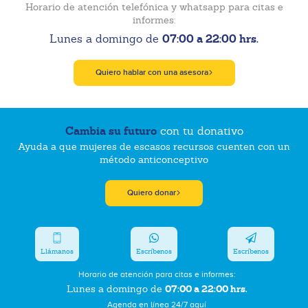
Horario de atención telefónica y whatsapp para citas e
informes:
07:00 a 22:00 hrs.
Lunes a domingo de
Quiero hablar con una asesora
Cambia su futuro
con tu donativo
Ayuda a que mujeres de escasos recursos cuenten con un
método anticonceptivo
Quiero donar
Llámanos
Escríbenos
Escríbenos
Horario de atención para citas e informes:
07:00 a 22:00 hrs.
Lunes a domingo de
Agenda en línea 24/7 aquí