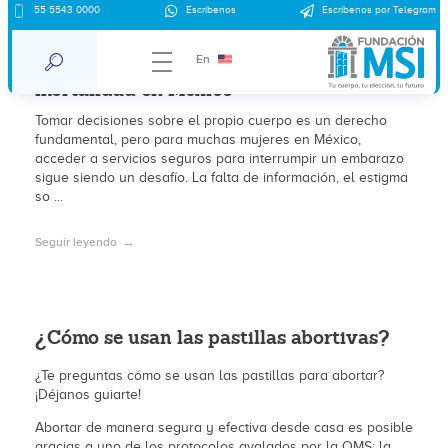
55 5543 0000
Escríbenos
Escríbenos por Telegram
El lado oscuro de los abortos
clandestinos: cifras alarmantes de
En
mortalidad en México
Tomar decisiones sobre el propio cuerpo es un derecho
fundamental, pero para muchas mujeres en México,
acceder a servicios seguros para interrumpir un embarazo
sigue siendo un desafío. La falta de información, el estigma
so ...
Seguir leyendo
¿Cómo se usan las pastillas abortivas?
¿Te preguntas cómo se usan las pastillas para abortar?
¡Déjanos guiarte!
Abortar de manera segura y efectiva desde casa es posible
gracias a uno de los protocolos avalados por la OMS: la