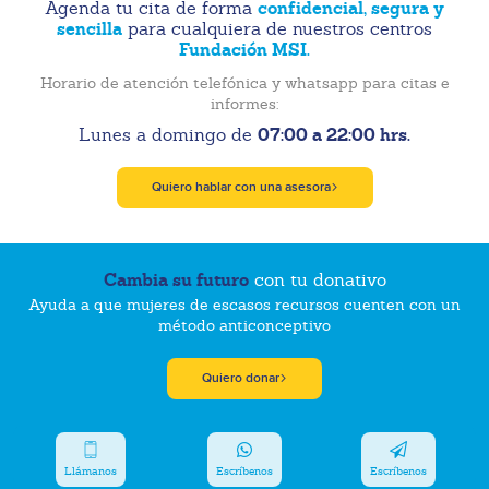
confidencial, segura y
Agenda tu cita de forma
sencilla
para cualquiera de nuestros centros
Fundación MSI.
Horario de atención telefónica y whatsapp para citas e
informes:
07:00 a 22:00 hrs.
Lunes a domingo de
Quiero hablar con una asesora
Cambia su futuro
con tu donativo
Ayuda a que mujeres de escasos recursos cuenten con un
método anticonceptivo
Quiero donar
Llámanos
Escríbenos
Escríbenos