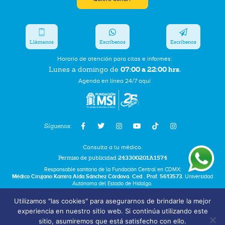
Llámanos
Escríbenos
Escríbenos
Horario de atención para citas e informes:
07:00 a 22:00 hrs.
Lunes a domingo de
Agenda en línea 24/7 aquí
Síguenos:
Consulta a tu médico.
Permiso de publicidad
243300201A1574
Responsable sanitario de la Fundación Central en CDMX:
Médico Cirujano Kamira Aída Sánchez Córdova. Ced . Prof. 5613573.
Universidad
Autónoma del Estado de Hidalgo.
Utilizamos "las cookies" para asegurarnos de brindarle la mejor
Bolsa de Trabajo
experiencia en nuestro sitio web. Si continúa utilizando este
Términos y Condiciones
sitio, asumiremos que está satisfecho con ello.