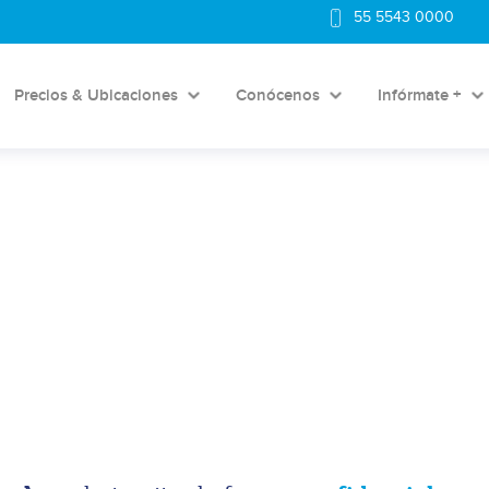
55 5543 0000
Precios & Ubicaciones
Conócenos
Infórmate +