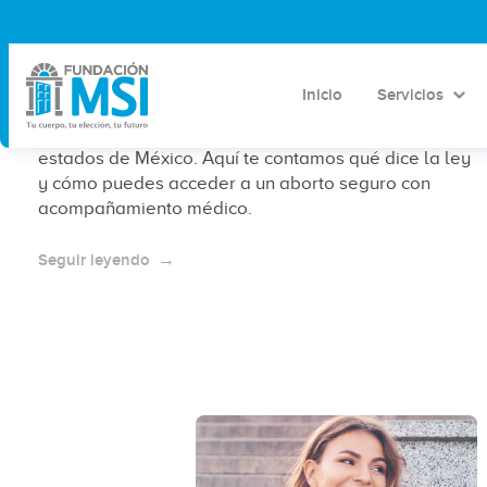
¿A las cuántas semanas es legal el
aborto en México?
Inicio
Servicios
El aborto es legal hasta las 12 semanas en varios
estados de México. Aquí te contamos qué dice la ley
y cómo puedes acceder a un aborto seguro con
acompañamiento médico.
Seguir leyendo