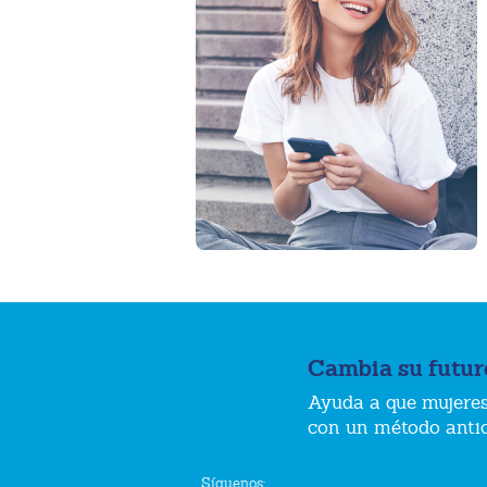
Cambia su futur
Ayuda a que mujeres
con un método anti
Síguenos: