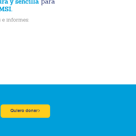
ura y sencilla
para
MSI.
 e informes:
Quiero donar