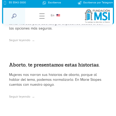
55 5543 0000
Escríbenos
Escríbenos por Telegram
4 riesgos de tomar hierbas para abortar
En
El día de hoy te compartimos algunos de los riesgos de
tomar hierbas para abortar, y te explicamos cuáles sí son
las opciones más seguras.
Seguir leyendo
Aborto, te presentamos estas historias.
Mujeres nos narran sus historias de aborto, porque al
hablar del tema, podemos normalizarlo. En Marie Stopes
cuentas con nuestro apoyo.
Seguir leyendo