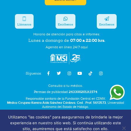
Llámanos
Escríbenos
Escríbenos
Horario de atención para citas e informes:
07:00 a 22:00 hrs.
Lunes a domingo de
Agenda en línea 24/7 aquí
Síguenos:
Consulta a tu médico.
Permiso de publicidad
243300201A1574
Responsable sanitario de la Fundación Central en CDMX:
Médico Cirujano Kamira Aída Sánchez Córdova. Ced . Prof. 5613573.
Universidad
Autónoma del Estado de Hidalgo.
Utilizamos "las cookies" para asegurarnos de brindarle la mejor
Bolsa de Trabajo
experiencia en nuestro sitio web. Si continúa utilizando este
Términos y Condiciones
sitio, asumiremos que está satisfecho con ello.