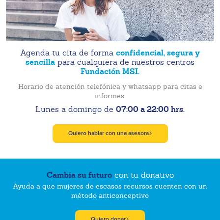
confidencial, segura y
Agenda tu cita de forma
sencilla
para cualquiera de nuestros centros
Fundación MSI.
Horario de atención telefónica y whatsapp para citas e
informes:
07:00 a 22:00 hrs.
Lunes a domingo de
Quiero hablar con una asesora
Cambia su futuro
con tu donativo
Ayuda a que mujeres de escasos recursos cuenten con un
método anticonceptivo
Quiero donar