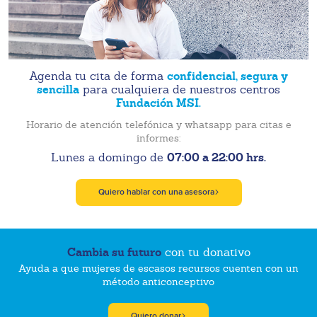
confidencial, segura y
Agenda tu cita de forma
sencilla
para cualquiera de nuestros centros
Fundación MSI.
Horario de atención telefónica y whatsapp para citas e
informes:
07:00 a 22:00 hrs.
Lunes a domingo de
Quiero hablar con una asesora
Cambia su futuro
con tu donativo
Ayuda a que mujeres de escasos recursos cuenten con un
método anticonceptivo
Quiero donar