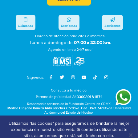
Llámanos
Escríbenos
Escríbenos
Horario de atención para citas e informes:
07:00 a 22:00 hrs.
Lunes a domingo de
Agenda en línea 24/7 aquí
Síguenos:
Consulta a tu médico.
Permiso de publicidad
243300201A1574
Responsable sanitario de la Fundación Central en CDMX:
Médico Cirujano Kamira Aída Sánchez Córdova. Ced . Prof. 5613573.
Universidad
Autónoma del Estado de Hidalgo.
Utilizamos "las cookies" para asegurarnos de brindarle la mejor
Bolsa de Trabajo
experiencia en nuestro sitio web. Si continúa utilizando este
Términos y Condiciones
sitio, asumiremos que está satisfecho con ello.