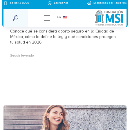
Aborto seguro en clínica Condesa CDMX:
55 5543 0000
Escríbenos
Escríbenos por Telegram
qué significa y cómo se define legalmente
En
en 2026
Conoce qué se considera aborto seguro en la Ciudad de
México, cómo lo define la ley y qué condiciones protegen
tu salud en 2026.
Seguir leyendo