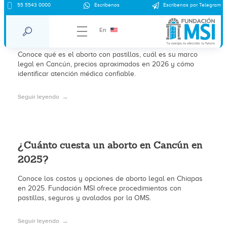
Aborto con pastillas en Cancún:
55 5543 0000
Escríbenos
Escríbenos por Telegram
información general, precios 2026 y
En
marco legal
Conoce qué es el aborto con pastillas, cuál es su marco
legal en Cancún, precios aproximados en 2026 y cómo
identificar atención médica confiable.
Seguir leyendo
¿Cuánto cuesta un aborto en Cancún en
2025?
Conoce los costos y opciones de aborto legal en Chiapas
en 2025. Fundación MSI ofrece procedimientos con
pastillas, seguros y avalados por la OMS.
Seguir leyendo