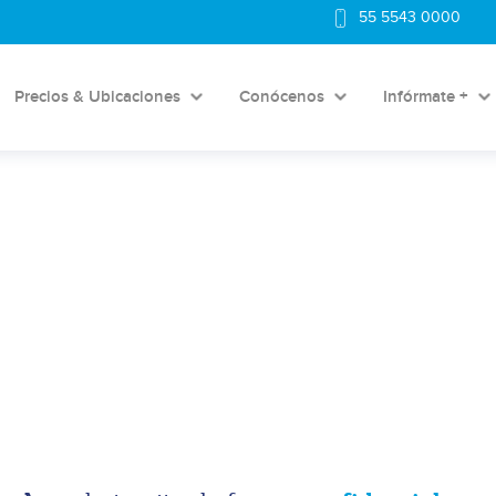
55 5543 0000
Precios & Ubicaciones
Conócenos
Infórmate +