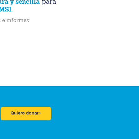
ura y sencilla
para
MSI.
 e informes:
Quiero donar