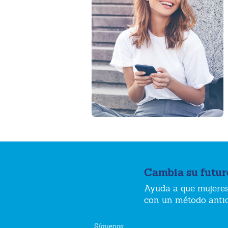
Cambia su futur
Ayuda a que mujeres
con un método anti
Síguenos: