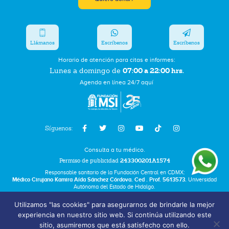
Llámanos
Escríbenos
Escríbenos
Horario de atención para citas e informes:
07:00 a 22:00 hrs.
Lunes a domingo de
Agenda en línea 24/7 aquí
Síguenos:
Consulta a tu médico.
Permiso de publicidad
243300201A1574
Responsable sanitario de la Fundación Central en CDMX:
Médico Cirujano Kamira Aída Sánchez Córdova. Ced . Prof. 5613573.
Universidad
Autónoma del Estado de Hidalgo.
Utilizamos "las cookies" para asegurarnos de brindarle la mejor
Bolsa de Trabajo
experiencia en nuestro sitio web. Si continúa utilizando este
Términos y Condiciones
sitio, asumiremos que está satisfecho con ello.