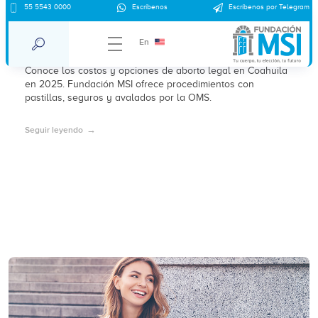
55 5543 0000
Escríbenos
Escríbenos por Telegram
¿Cuánto cuesta un aborto en Saltillo,
Coahuila en 2025?
En
Conoce los costos y opciones de aborto legal en Coahuila
en 2025. Fundación MSI ofrece procedimientos con
pastillas, seguros y avalados por la OMS.
Seguir leyendo