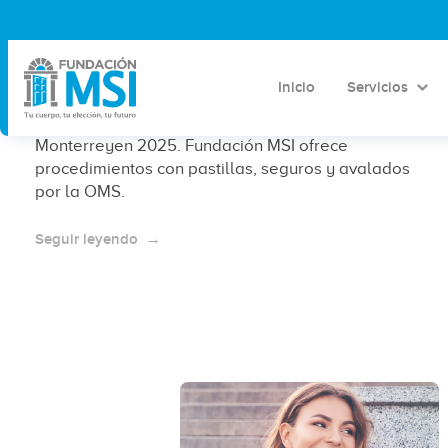
¿Cuánto cuesta un aborto en
Monterrey en 2025?
Inicio
Servicios
Conoce los costos y opciones de aborto legal en
Monterreyen 2025. Fundación MSI ofrece
procedimientos con pastillas, seguros y avalados
por la OMS.
Seguir leyendo