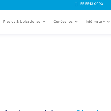
55 5543 0000
Precios & Ubicaciones
Conócenos
Infórmate +