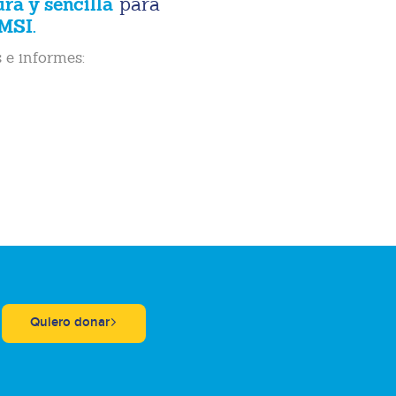
ura y sencilla
para
MSI.
 e informes:
Quiero donar