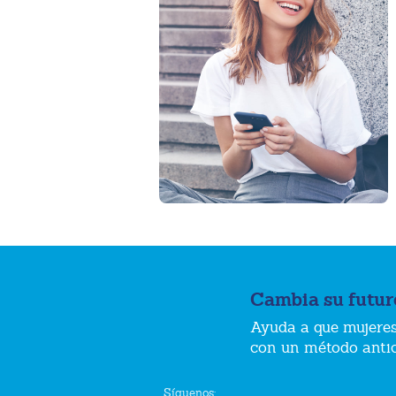
Cambia su futur
Ayuda a que mujeres
con un método anti
Síguenos: