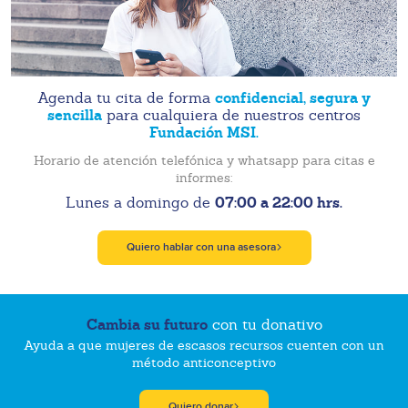
confidencial, segura y
Agenda tu cita de forma
sencilla
para cualquiera de nuestros centros
Fundación MSI.
Horario de atención telefónica y whatsapp para citas e
informes:
07:00 a 22:00 hrs.
Lunes a domingo de
Quiero hablar con una asesora
Cambia su futuro
con tu donativo
Ayuda a que mujeres de escasos recursos cuenten con un
método anticonceptivo
Quiero donar