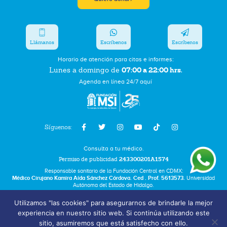
Llámanos
Escríbenos
Escríbenos
Horario de atención para citas e informes:
07:00 a 22:00 hrs.
Lunes a domingo de
Agenda en línea 24/7 aquí
Síguenos:
Consulta a tu médico.
Permiso de publicidad
243300201A1574
Responsable sanitario de la Fundación Central en CDMX:
Médico Cirujano Kamira Aída Sánchez Córdova. Ced . Prof. 5613573.
Universidad
Autónoma del Estado de Hidalgo.
Utilizamos "las cookies" para asegurarnos de brindarle la mejor
Bolsa de Trabajo
experiencia en nuestro sitio web. Si continúa utilizando este
Términos y Condiciones
sitio, asumiremos que está satisfecho con ello.