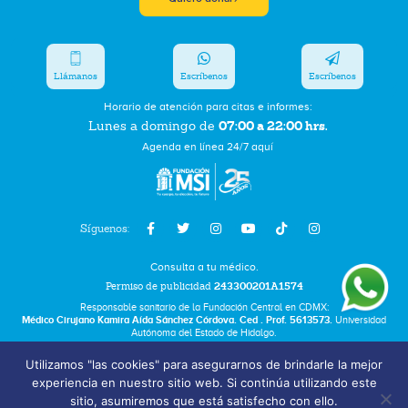
Llámanos
Escríbenos
Escríbenos
Horario de atención para citas e informes:
07:00 a 22:00 hrs.
Lunes a domingo de
Agenda en línea 24/7 aquí
Síguenos:
Consulta a tu médico.
Permiso de publicidad
243300201A1574
Responsable sanitario de la Fundación Central en CDMX:
Médico Cirujano Kamira Aída Sánchez Córdova. Ced . Prof. 5613573.
Universidad
Autónoma del Estado de Hidalgo.
Utilizamos "las cookies" para asegurarnos de brindarle la mejor
Bolsa de Trabajo
experiencia en nuestro sitio web. Si continúa utilizando este
Términos y Condiciones
sitio, asumiremos que está satisfecho con ello.