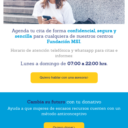
confidencial, segura y
Agenda tu cita de forma
sencilla
para cualquiera de nuestros centros
Fundación MSI.
Horario de atención telefónica y whatsapp para citas e
informes:
07:00 a 22:00 hrs.
Lunes a domingo de
Quiero hablar con una asesora
Cambia su futuro
con tu donativo
Ayuda a que mujeres de escasos recursos cuenten con un
método anticonceptivo
Quiero donar