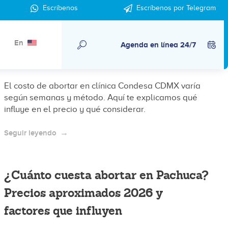
¿Cuánto cuesta abortar en clínica
Escríbenos
Escríbenos por Telegram
Condesa CDMX? Precios
aproximados 2026 y factores que
En
Agenda en línea 24/7
influyen
El costo de abortar en clínica Condesa CDMX varía
según semanas y método. Aquí te explicamos qué
influye en el precio y qué considerar.
Seguir leyendo
¿Cuánto cuesta abortar en Pachuca?
Precios aproximados 2026 y
factores que influyen