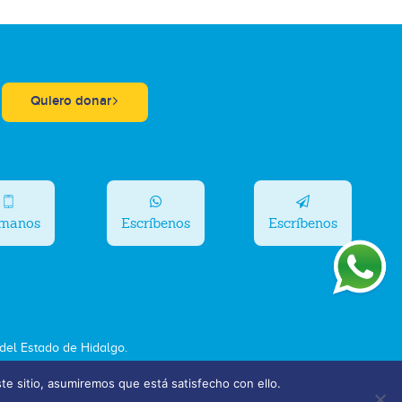
Quiero donar
ámanos
Escríbenos
Escríbenos
el Estado de Hidalgo.
ste sitio, asumiremos que está satisfecho con ello.
Bolsa de Trabajo