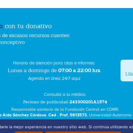
o
con tu donativo
 de escasos recursos cuenten
conceptivo
Horario de atención para citas e informes:
07:00 a 22:00 hrs.
Lunes a domingo de
Ll
Agenda en línea 24/7 aquí
Consulta a tu médico.
243300201A1574
Permiso de publicidad
Responsable sanitario de la Fundación Central en CDMX:
a Aída Sánchez Córdova. Ced . Prof. 5613573.
Universidad Autónoma d
arle la mejor experiencia en nuestro sitio web. Si continúa utilizando e
Términos y Condiciones