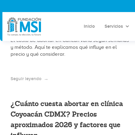
¿Cuánto cuesta abortar en Cancún?
Precios aproximados 2026 y
factores que influyen
Inicio
Servicios
El costo de abortar en Cancún varía según semanas
y método. Aquí te explicamos qué influye en el
precio y qué considerar.
Seguir leyendo
¿Cuánto cuesta abortar en clínica
Coyoacán CDMX? Precios
aproximados 2026 y factores que