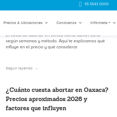
¿Cuánto cuesta abortar en clínica
55 5543 0000
Roma CDMX? Precios aproximados
2026 y factores que influyen
Precios & Ubicaciones
Conócenos
Infórmate +
El costo de abortar en clínica Roma CDMX varía
según semanas y método. Aquí te explicamos qué
influye en el precio y qué considerar.
Seguir leyendo
¿Cuánto cuesta abortar en Oaxaca?
Precios aproximados 2026 y
factores que influyen