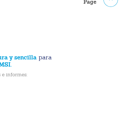
Page
ura y sencilla
para
MSI.
 e informes: