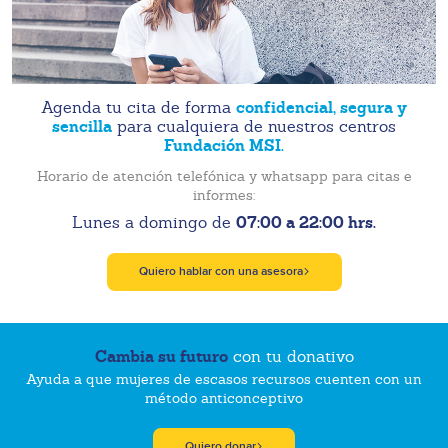
confidencial, segura y
Agenda tu cita de forma
sencilla
para cualquiera de nuestros centros
Fundación MSI.
Horario de atención telefónica y whatsapp para citas e
informes:
07:00 a 22:00 hrs.
Lunes a domingo de
Quiero hablar con una asesora
Cambia su futuro
con tu donativo
Ayuda a que mujeres de escasos recursos cuenten con un
método anticonceptivo
Quiero donar