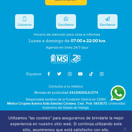
Llámanos
Escríbenos
Escríbenos
Horario de atención para citas e informes:
07:00 a 22:00 hrs.
Lunes a domingo de
Agenda en línea 24/7 aquí
Síguenos:
Consulta a tu médico.
Permiso de publicidad
243300201A1574
Responsable sanitario de la Fundación Central en CDMX:
Médico Cirujano Kamira Aída Sánchez Córdova. Ced . Prof. 5613573.
Universidad
Autónoma del Estado de Hidalgo.
Utilizamos "las cookies" para asegurarnos de brindarle la mejor
Bolsa de Trabajo
experiencia en nuestro sitio web. Si continúa utilizando este
Términos y Condiciones
sitio, asumiremos que está satisfecho con ello.