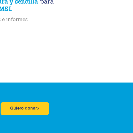
ura y sencilla
para
MSI.
 e informes:
Quiero donar