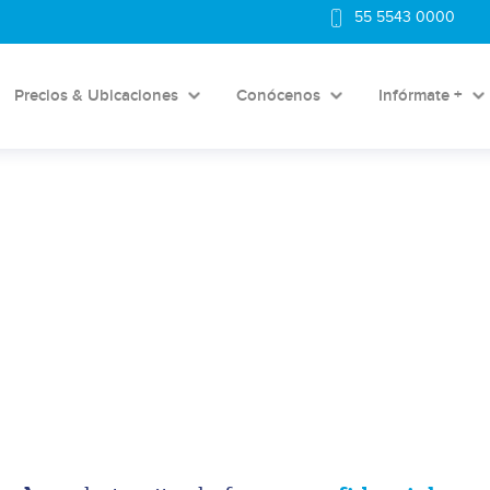
55 5543 0000
Precios & Ubicaciones
Conócenos
Infórmate +