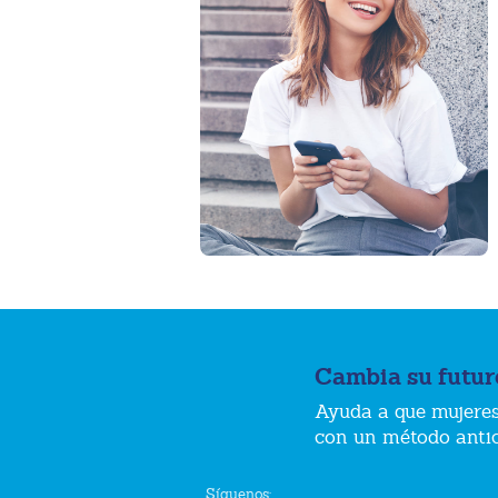
Cambia su futur
Ayuda a que mujeres
con un método anti
Síguenos: