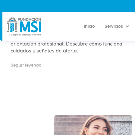
¿Es seguro abortar sola en casa en
CDMX?
Inicio
Servicios
Abortar sola en casa en CDMX puede ser seguro con
orientación profesional. Descubre cómo funciona,
cuidados y señales de alerta.
Seguir leyendo