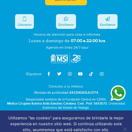
Llámanos
Escríbenos
Escríbenos
Horario de atención para citas e informes:
07:00 a 22:00 hrs.
Lunes a domingo de
Agenda en línea 24/7 aquí
Síguenos:
Consulta a tu médico.
Permiso de publicidad
243300201A1574
Responsable sanitario de la Fundación Central en CDMX:
Médico Cirujano Kamira Aída Sánchez Córdova. Ced . Prof. 5613573.
Universidad
Autónoma del Estado de Hidalgo.
Utilizamos "las cookies" para asegurarnos de brindarle la mejor
Bolsa de Trabajo
experiencia en nuestro sitio web. Si continúa utilizando este
Términos y Condiciones
sitio, asumiremos que está satisfecho con ello.