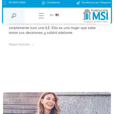
55 5543 0000
Escríbenos
Escríbenos por Telegram
Acompañante de aborto seguro
En
No es necesario que estés encima de tu amiga, ni
acosándola, o tratándola como si estuviera desvalida,
simplemente tuvo una ILE. Ella es una mujer que sabe
tomar sus decisiones y saldrá adelante.
Seguir leyendo