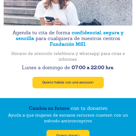
confidencial, segura y
Agenda tu cita de forma
sencilla
para cualquiera de nuestros centros
Fundación MSI.
Horario de atención telefónica y whatsapp para citas e
informes:
07:00 a 22:00 hrs.
Lunes a domingo de
Quiero hablar con una asesora
Cambia su futuro
con tu donativo
Ayuda a que mujeres de escasos recursos cuenten con un
método anticonceptivo
Quiero donar