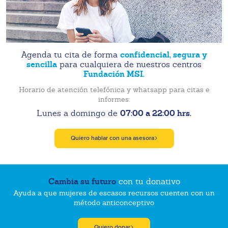
confidencial, segura y
Agenda tu cita de forma
sencilla
para cualquiera de nuestros centros
Fundación MSI.
Horario de atención telefónica y whatsapp para citas e
informes:
07:00 a 22:00 hrs.
Lunes a domingo de
Quiero hablar con una asesora
Cambia su futuro
con tu donativo
Ayuda a que mujeres de escasos recursos cuenten con un
método anticonceptivo
Quiero donar