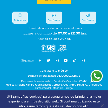
Llámanos
Escríbenos
Escríbenos
Horario de atención para citas e informes:
07:00 a 22:00 hrs.
Lunes a domingo de
Agenda en línea 24/7 aquí
Síguenos:
Consulta a tu médico.
Permiso de publicidad
243300201A1574
Responsable sanitario de la Fundación Central en CDMX:
Médico Cirujano Kamira Aída Sánchez Córdova. Ced . Prof. 5613573.
Universidad
Autónoma del Estado de Hidalgo.
Utilizamos "las cookies" para asegurarnos de brindarle la mejor
Bolsa de Trabajo
experiencia en nuestro sitio web. Si continúa utilizando este
Términos y Condiciones
sitio, asumiremos que está satisfecho con ello.