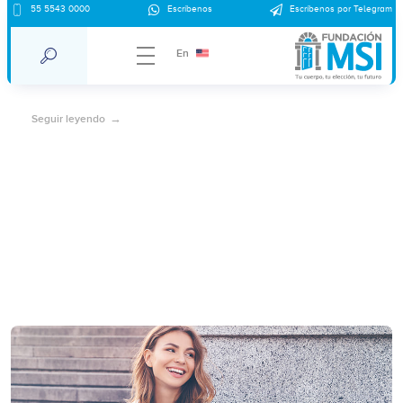
55 5543 0000
Escríbenos
Escríbenos por Telegram
¿Te gusta el sexo anal? ¡Tienes que saber
esto!
En
Seguir leyendo