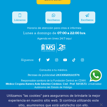
Llámanos
Escríbenos
Escríbenos
Horario de atención para citas e informes:
07:00 a 22:00 hrs.
Lunes a domingo de
Agenda en línea 24/7 aquí
Síguenos:
Consulta a tu médico.
Permiso de publicidad
243300201A1574
Responsable sanitario de la Fundación Central en CDMX:
Médico Cirujano Kamira Aída Sánchez Córdova. Ced . Prof. 5613573.
Universidad
Autónoma del Estado de Hidalgo.
Utilizamos "las cookies" para asegurarnos de brindarle la mejor
Bolsa de Trabajo
experiencia en nuestro sitio web. Si continúa utilizando este
Términos y Condiciones
sitio, asumiremos que está satisfecho con ello.