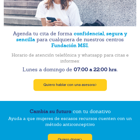
confidencial, segura y
Agenda tu cita de forma
sencilla
para cualquiera de nuestros centros
Fundación MSI.
Horario de atención telefónica y whatsapp para citas e
informes:
07:00 a 22:00 hrs.
Lunes a domingo de
Quiero hablar con una asesora
Cambia su futuro
con tu donativo
Ayuda a que mujeres de escasos recursos cuenten con un
método anticonceptivo
Quiero donar