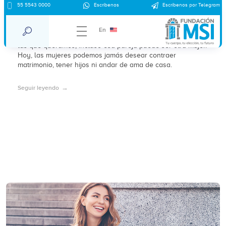
55 5543 0000
Escríbenos
Escríbenos por Telegram
Voraz, la presión social hacia la mujer
En
Las mujeres podemos vivir solas, tener una pareja, o dos o
las que queramos, incluso esa pareja puede ser otra mujer.
Hoy, las mujeres podemos jamás desear contraer
matrimonio, tener hijos ni andar de ama de casa.
Seguir leyendo