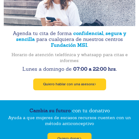
confidencial, segura y
Agenda tu cita de forma
sencilla
para cualquiera de nuestros centros
Fundación MSI.
Horario de atención telefónica y whatsapp para citas e
informes:
07:00 a 22:00 hrs.
Lunes a domingo de
Quiero hablar con una asesora
Cambia su futuro
con tu donativo
Ayuda a que mujeres de escasos recursos cuenten con un
método anticonceptivo
Quiero donar