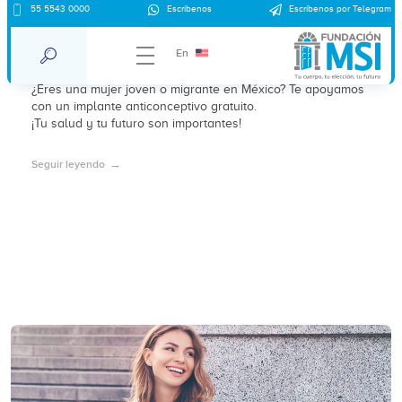
55 5543 0000
Escríbenos
Escríbenos por Telegram
Protege tu presente: implante
anticonceptivo gratuito
En
¿Eres una mujer joven o migrante en México? Te apoyamos
con un implante anticonceptivo gratuito.
¡Tu salud y tu futuro son importantes!
Seguir leyendo