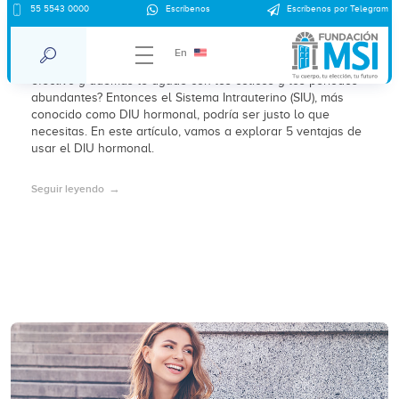
55 5543 0000
Escríbenos
Escríbenos por Telegram
5 ventajas de usar el DIU hormonal
En
¿Estás buscando un método anticonceptivo que sea
efectivo y además te ayude con los cólicos y los periodos
abundantes? Entonces el Sistema Intrauterino (SIU), más
conocido como DIU hormonal, podría ser justo lo que
necesitas. En este artículo, vamos a explorar 5 ventajas de
usar el DIU hormonal.
Seguir leyendo