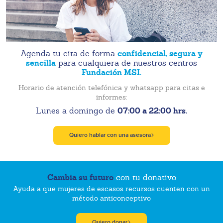
confidencial, segura y
Agenda tu cita de forma
sencilla
para cualquiera de nuestros centros
Fundación MSI.
Horario de atención telefónica y whatsapp para citas e
informes:
07:00 a 22:00 hrs.
Lunes a domingo de
Quiero hablar con una asesora
Cambia su futuro
con tu donativo
Ayuda a que mujeres de escasos recursos cuenten con un
método anticonceptivo
Quiero donar