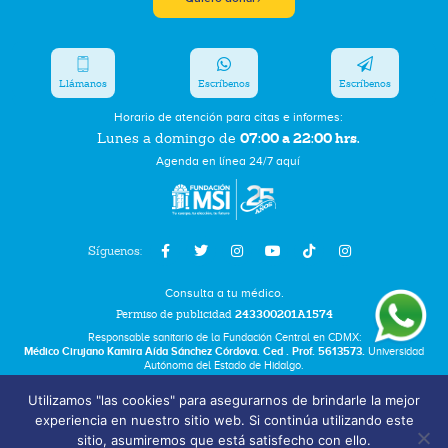
Llámanos
Escríbenos
Escríbenos
Horario de atención para citas e informes:
07:00 a 22:00 hrs.
Lunes a domingo de
Agenda en línea 24/7 aquí
Síguenos:
Consulta a tu médico.
Permiso de publicidad
243300201A1574
Responsable sanitario de la Fundación Central en CDMX:
Médico Cirujano Kamira Aída Sánchez Córdova. Ced . Prof. 5613573.
Universidad
Autónoma del Estado de Hidalgo.
Utilizamos "las cookies" para asegurarnos de brindarle la mejor
Bolsa de Trabajo
experiencia en nuestro sitio web. Si continúa utilizando este
Términos y Condiciones
sitio, asumiremos que está satisfecho con ello.