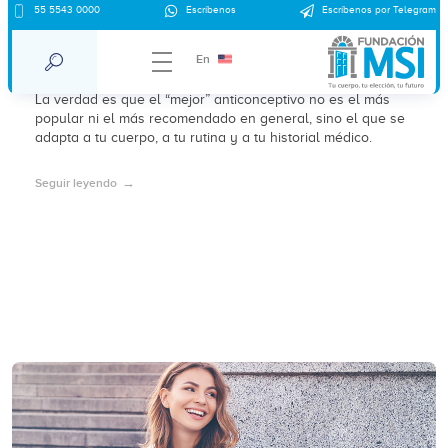
55 5543 0000
Escríbenos
Escríbenos por Telegram
¿Cuál es el mejor anticonceptivo para
mí? Guía anticonceptivos 2026
En
La verdad es que el “mejor” anticonceptivo no es el más
popular ni el más recomendado en general, sino el que se
adapta a tu cuerpo, a tu rutina y a tu historial médico.
Seguir leyendo