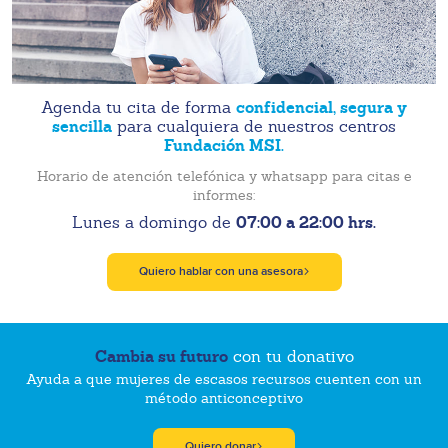
confidencial, segura y
Agenda tu cita de forma
sencilla
para cualquiera de nuestros centros
Fundación MSI.
Horario de atención telefónica y whatsapp para citas e
informes:
07:00 a 22:00 hrs.
Lunes a domingo de
Quiero hablar con una asesora
Cambia su futuro
con tu donativo
Ayuda a que mujeres de escasos recursos cuenten con un
método anticonceptivo
Quiero donar