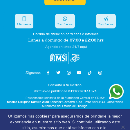
Llámanos
Escríbenos
Escríbenos
Horario de atención para citas e informes:
07:00 a 22:00 hrs.
Lunes a domingo de
Agenda en línea 24/7 aquí
Síguenos:
Consulta a tu médico.
Permiso de publicidad
243300201A1574
Responsable sanitario de la Fundación Central en CDMX:
Médico Cirujano Kamira Aída Sánchez Córdova. Ced . Prof. 5613573.
Universidad
Autónoma del Estado de Hidalgo.
Utilizamos "las cookies" para asegurarnos de brindarle la mejor
Bolsa de Trabajo
experiencia en nuestro sitio web. Si continúa utilizando este
Términos y Condiciones
sitio, asumiremos que está satisfecho con ello.