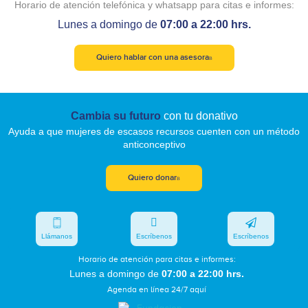
Horario de atención telefónica y whatsapp para citas e informes:
Lunes a domingo de
07:00 a 22:00 hrs.
Quiero hablar con una asesora
Cambia su futuro
con tu donativo
Ayuda a que mujeres de escasos recursos cuenten con un método
anticonceptivo
Quiero donar
Llámanos
Escríbenos
Escríbenos
Horario de atención para citas e informes:
Lunes a domingo de
07:00 a 22:00 hrs.
Agenda en línea 24/7 aquí