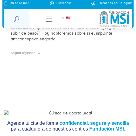
55 5543 0000
Escríbenos
Escríbenos por Telegram
¿El implante anticonceptivo engorda?
En
Cuando de métodos anticonceptivos hormonales se trata,
caaaaasi siempre escuchamos la misma duda: “¿Voy a
subir de peso?”. Hoy hablaremos sobre si el implante
anticonceptivo engorda.
Seguir leyendo
Agenda tu cita de forma
confidencial, segura y sencilla
para cualquiera de nuestros centros
Fundación MSI.