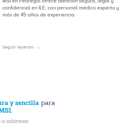
MSI en Pedregal ofrece atención segura, legal y
confidencial en ILE, con personal médico experto y
más de 45 años de experiencia.
Seguir leyendo
ura y sencilla
para
MSI.
 e informes: