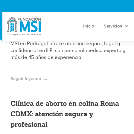
Clínica de aborto en Tlacotalpan
CDMX: atención segura y accesible
Inicio
Servicios
¿Buscas una clínica de aborto en CDMX? Fundación
MSI en Pedregal ofrece atención segura, legal y
confidencial en ILE, con personal médico experto y
más de 45 años de experiencia.
Seguir leyendo
Clínica de aborto en colina Roma
CDMX: atención segura y
profesional