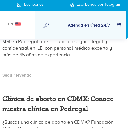
Escríbenos
Escríbenos por Telegram
Clínica de aborto en Condesa CDMX:
segura, cercana y confiable
En
Agenda en línea 24/7
¿Buscas una clínica de aborto en CDMX? Fundación
MSI en Pedregal ofrece atención segura, legal y
confidencial en ILE, con personal médico experto y
más de 45 años de experiencia.
Seguir leyendo
Clínica de aborto en CDMX: Conoce
nuestra clínica en Pedregal
¿Buscas una clínica de aborto en CDMX? Fundación