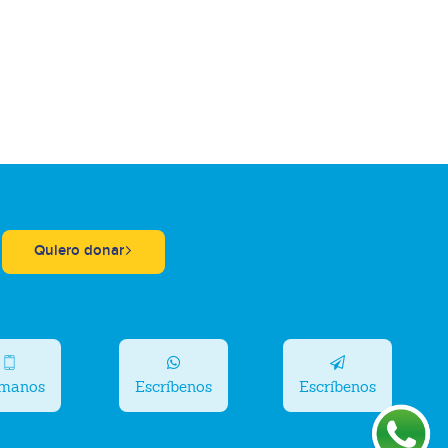
Quiero donar
ámanos
Escríbenos
Escríbenos