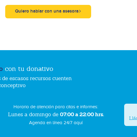
Quiero hablar con una asesora
o
con tu donativo
 de escasos recursos cuenten
conceptivo
Horario de atención para citas e informes:
07:00 a 22:00 hrs.
Lunes a domingo de
Ll
Agenda en línea 24/7 aquí