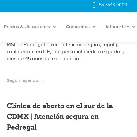
55 5543 0000
Clínica de aborto en Coyoacán
CDMX: atención segura cerca de ti
Precios & Ubicaciones
Conócenos
Infórmate +
¿Buscas una clínica de aborto en CDMX? Fundación
MSI en Pedregal ofrece atención segura, legal y
confidencial en ILE, con personal médico experto y
más de 45 años de experiencia.
Seguir leyendo
Clínica de aborto en el sur de la
CDMX | Atención segura en
Pedregal