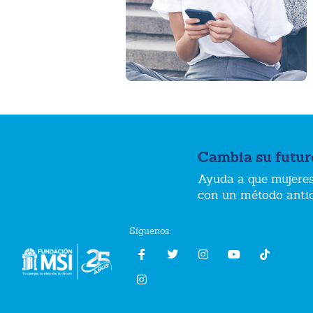
Cambia su futur
Ayuda a que mujeres
con un método anti
Síguenos: