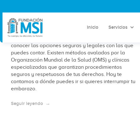
Dónde puedo ir si quiero interrumpir
mi embarazo
Inicio
Servicios
Si estás considerando abortar, es importante
conocer las opciones seguras y legales con las que
puedes contar. Existen métodos avalados por la
Organización Mundial de la Salud (OMS) y clínicas
especializadas que garantizan procedimientos
seguros y respetuosos de tus derechos. Hoy te
contamos a dónde puedes ir si quieres interrumpir tu
embarazo.
Seguir leyendo