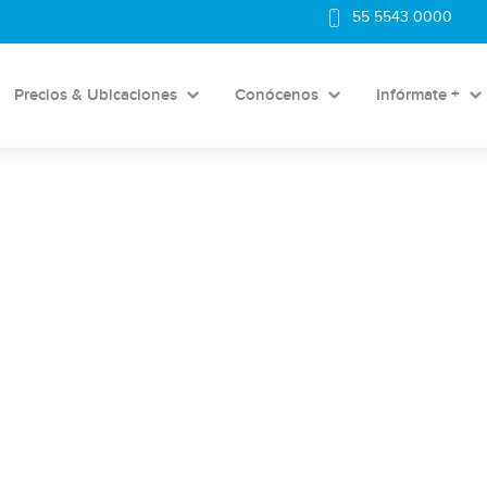
55 5543 0000
Precios & Ubicaciones
Conócenos
Infórmate +