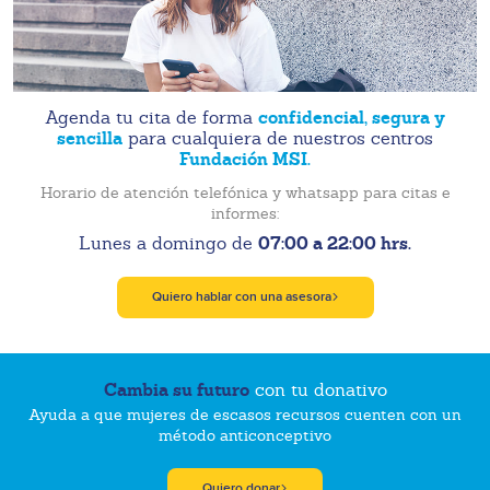
confidencial, segura y
Agenda tu cita de forma
sencilla
para cualquiera de nuestros centros
Fundación MSI.
Horario de atención telefónica y whatsapp para citas e
informes:
07:00 a 22:00 hrs.
Lunes a domingo de
Quiero hablar con una asesora
Cambia su futuro
con tu donativo
Ayuda a que mujeres de escasos recursos cuenten con un
método anticonceptivo
Quiero donar