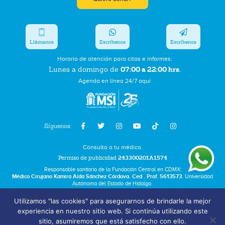
Llámanos
Escríbenos
Escríbenos
Horario de atención para citas e informes:
07:00 a 22:00 hrs.
Lunes a domingo de
Agenda en línea 24/7 aquí
Síguenos:
Consulta a tu médico.
Permiso de publicidad
243300201A1574
Responsable sanitario de la Fundación Central en CDMX:
Médico Cirujano Kamira Aída Sánchez Córdova. Ced . Prof. 5613573.
Universidad
Autónoma del Estado de Hidalgo.
Utilizamos "las cookies" para asegurarnos de brindarle la mejor
Bolsa de Trabajo
experiencia en nuestro sitio web. Si continúa utilizando este
Términos y Condiciones
sitio, asumiremos que está satisfecho con ello.