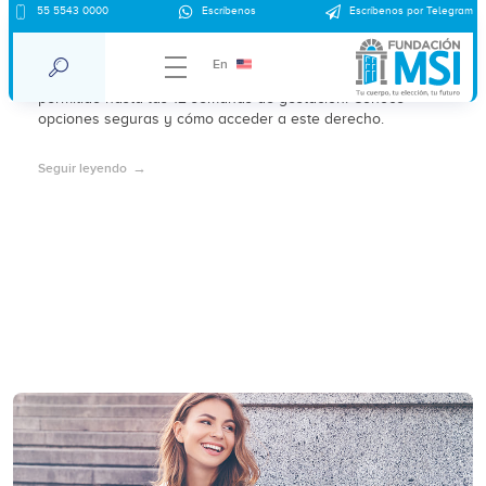
55 5543 0000
Escríbenos
Escríbenos por Telegram
¿Dónde abortar en Veracruz 2025?
En
En 2025, el aborto por voluntad propia en Veracruz está
permitido hasta las 12 semanas de gestación. Conoce
opciones seguras y cómo acceder a este derecho.
Seguir leyendo