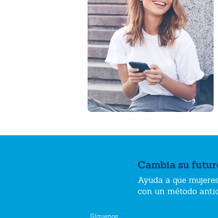
Cambia su futur
Ayuda a que mujeres
con un método anti
Síguenos: