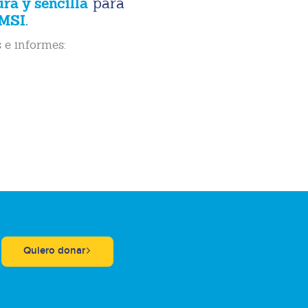
ura y sencilla
para
MSI.
 e informes:
Quiero donar