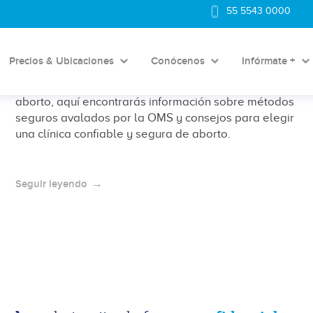
55 5543 0000
¿Puedo abortar con dos meses de
embarazo?
Precios & Ubicaciones
Conócenos
Infórmate +
Si tienes 2 meses de embarazo y consideras un
aborto, aquí encontrarás información sobre métodos
seguros avalados por la OMS y consejos para elegir
una clínica confiable y segura de aborto.
Seguir leyendo