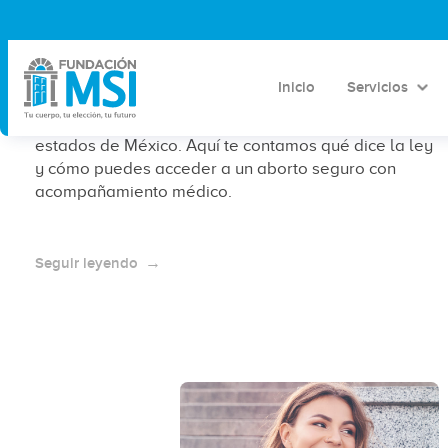
¿A las cuántas semanas es legal el
aborto en México?
Inicio
Servicios
El aborto es legal hasta las 12 semanas en varios
estados de México. Aquí te contamos qué dice la ley
y cómo puedes acceder a un aborto seguro con
acompañamiento médico.
Seguir leyendo