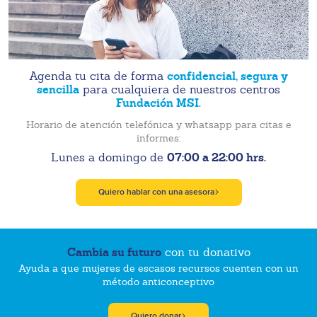
confidencial, segura y
Agenda tu cita de forma
sencilla
para cualquiera de nuestros centros
Fundación MSI.
Horario de atención telefónica y whatsapp para citas e
informes:
07:00 a 22:00 hrs.
Lunes a domingo de
Quiero hablar con una asesora
Cambia su futuro
con tu donativo
Ayuda a que mujeres de escasos recursos cuenten con un
método anticonceptivo
Quiero donar