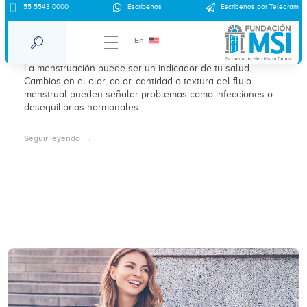
55 5543 0000
Escríbenos
Escríbenos por Telegram
¿Qué no es normal en tu menstruación?
Olor, color, cantidad y textura
En
La menstruación puede ser un indicador de tu salud.
Cambios en el olor, color, cantidad o textura del flujo
menstrual pueden señalar problemas como infecciones o
desequilibrios hormonales.
Seguir leyendo