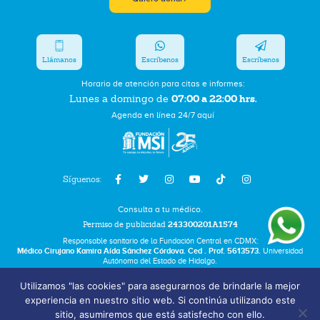
Llámanos
Escríbenos
Escríbenos
Horario de atención para citas e informes:
07:00 a 22:00 hrs.
Lunes a domingo de
Agenda en línea 24/7 aquí
Síguenos:
Consulta a tu médico.
Permiso de publicidad
243300201A1574
Responsable sanitario de la Fundación Central en CDMX:
Médico Cirujano Kamira Aída Sánchez Córdova. Ced . Prof. 5613573.
Universidad
Autónoma del Estado de Hidalgo.
Utilizamos "las cookies" para asegurarnos de brindarle la mejor
Bolsa de Trabajo
experiencia en nuestro sitio web. Si continúa utilizando este
Términos y Condiciones
sitio, asumiremos que está satisfecho con ello.