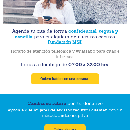
confidencial, segura y
Agenda tu cita de forma
sencilla
para cualquiera de nuestros centros
Fundación MSI.
Horario de atención telefónica y whatsapp para citas e
informes:
07:00 a 22:00 hrs.
Lunes a domingo de
Quiero hablar con una asesora
Cambia su futuro
con tu donativo
Ayuda a que mujeres de escasos recursos cuenten con un
método anticonceptivo
Quiero donar