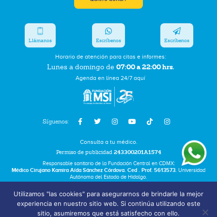
Llámanos
Escríbenos
Escríbenos
Horario de atención para citas e informes:
07:00 a 22:00 hrs.
Lunes a domingo de
Agenda en línea 24/7 aquí
Síguenos:
Consulta a tu médico.
Permiso de publicidad
243300201A1574
Responsable sanitario de la Fundación Central en CDMX:
Médico Cirujano Kamira Aída Sánchez Córdova. Ced . Prof. 5613573.
Universidad
Autónoma del Estado de Hidalgo.
Utilizamos "las cookies" para asegurarnos de brindarle la mejor
Bolsa de Trabajo
experiencia en nuestro sitio web. Si continúa utilizando este
Términos y Condiciones
sitio, asumiremos que está satisfecho con ello.