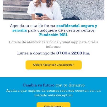
confidencial, segura y
Agenda tu cita de forma
sencilla
para cualquiera de nuestros centros
Fundación MSI.
Horario de atención telefónica y whatsapp para citas e
informes:
07:00 a 22:00 hrs.
Lunes a domingo de
Quiero hablar con una asesora
Cambia su futuro
con tu donativo
Ayuda a que mujeres de escasos recursos cuenten con un
método anticonceptivo
Quiero donar