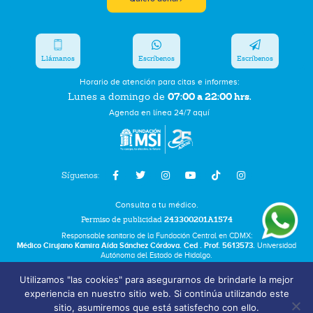
Llámanos
Escríbenos
Escríbenos
Horario de atención para citas e informes:
07:00 a 22:00 hrs.
Lunes a domingo de
Agenda en línea 24/7 aquí
Síguenos:
Consulta a tu médico.
Permiso de publicidad
243300201A1574
Responsable sanitario de la Fundación Central en CDMX:
Médico Cirujano Kamira Aída Sánchez Córdova. Ced . Prof. 5613573.
Universidad
Autónoma del Estado de Hidalgo.
Utilizamos "las cookies" para asegurarnos de brindarle la mejor
Bolsa de Trabajo
experiencia en nuestro sitio web. Si continúa utilizando este
Términos y Condiciones
sitio, asumiremos que está satisfecho con ello.