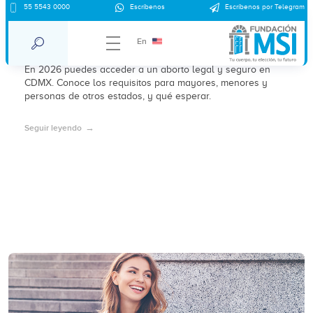
55 5543 0000
Escríbenos
Escríbenos por Telegram
Requisitos para abortar en CDMX en
2026: lo que necesitas saber
En
En 2026 puedes acceder a un aborto legal y seguro en
CDMX. Conoce los requisitos para mayores, menores y
personas de otros estados, y qué esperar.
Seguir leyendo