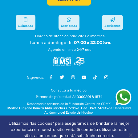
Llámanos
Escríbenos
Escríbenos
Horario de atención para citas e informes:
07:00 a 22:00 hrs.
Lunes a domingo de
Agenda en línea 24/7 aquí
Síguenos:
Consulta a tu médico.
Permiso de publicidad
243300201A1574
Responsable sanitario de la Fundación Central en CDMX:
Médico Cirujano Kamira Aída Sánchez Córdova. Ced . Prof. 5613573.
Universidad
Autónoma del Estado de Hidalgo.
Utilizamos "las cookies" para asegurarnos de brindarle la mejor
Bolsa de Trabajo
experiencia en nuestro sitio web. Si continúa utilizando este
Términos y Condiciones
sitio, asumiremos que está satisfecho con ello.