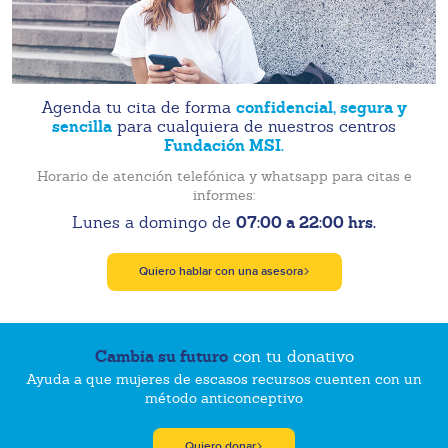
confidencial, segura y
Agenda tu cita de forma
sencilla
para cualquiera de nuestros centros
Fundación MSI.
Horario de atención telefónica y whatsapp para citas e
informes:
07:00 a 22:00 hrs.
Lunes a domingo de
Quiero hablar con una asesora
Cambia su futuro
con tu donativo
Ayuda a que mujeres de escasos recursos cuenten con un
método anticonceptivo
Quiero donar