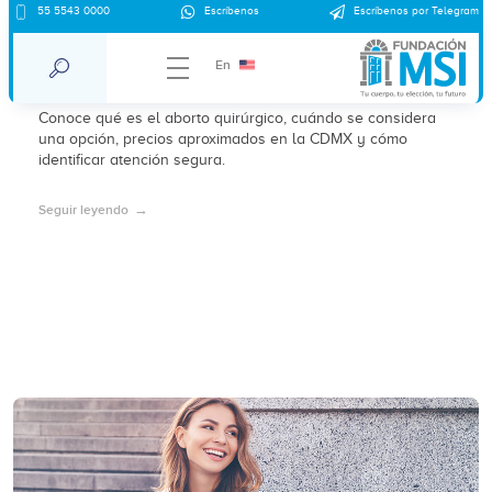
Aborto quirúrgico en clínica Roma
55 5543 0000
Escríbenos
Escríbenos por Telegram
CDMX: qué es, cuándo se considera y
En
precios aproximados 2026
Conoce qué es el aborto quirúrgico, cuándo se considera
una opción, precios aproximados en la CDMX y cómo
identificar atención segura.
Seguir leyendo