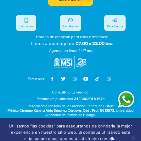
Llámanos
Escríbenos
Escríbenos
Horario de atención para citas e informes:
07:00 a 22:00 hrs.
Lunes a domingo de
Agenda en línea 24/7 aquí
Síguenos:
Consulta a tu médico.
Permiso de publicidad
243300201A1574
Responsable sanitario de la Fundación Central en CDMX:
Médico Cirujano Kamira Aída Sánchez Córdova. Ced . Prof. 5613573.
Universidad
Autónoma del Estado de Hidalgo.
Utilizamos "las cookies" para asegurarnos de brindarle la mejor
Bolsa de Trabajo
experiencia en nuestro sitio web. Si continúa utilizando este
Términos y Condiciones
sitio, asumiremos que está satisfecho con ello.