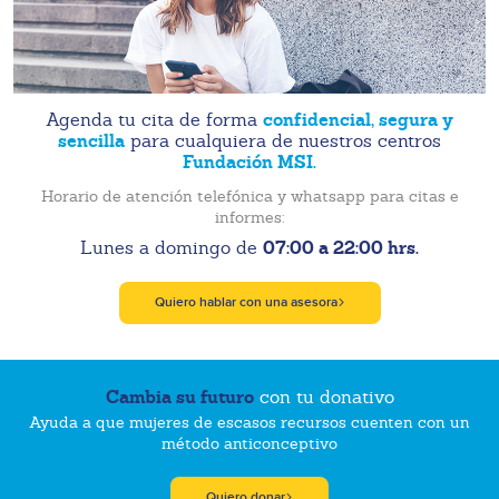
confidencial, segura y
Agenda tu cita de forma
sencilla
para cualquiera de nuestros centros
Fundación MSI.
Horario de atención telefónica y whatsapp para citas e
informes:
07:00 a 22:00 hrs.
Lunes a domingo de
Quiero hablar con una asesora
Cambia su futuro
con tu donativo
Ayuda a que mujeres de escasos recursos cuenten con un
método anticonceptivo
Quiero donar