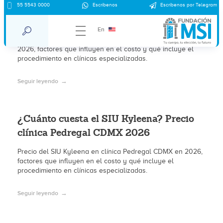
¿Cuánto cuesta el SIU Kyleena? Precio
55 5543 0000
Escríbenos
Escríbenos por Telegram
clínica Coyoacán CDMX 2026
En
Precio del SIU Kyleena en clínica Coyoacán CDMX en
2026, factores que influyen en el costo y qué incluye el
procedimiento en clínicas especializadas.
Seguir leyendo
¿Cuánto cuesta el SIU Kyleena? Precio
clínica Pedregal CDMX 2026
Precio del SIU Kyleena en clínica Pedregal CDMX en 2026,
factores que influyen en el costo y qué incluye el
procedimiento en clínicas especializadas.
Seguir leyendo