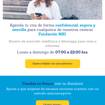
confidencial, segura y
Agenda tu cita de forma
sencilla
para cualquiera de nuestros centros
Fundación MSI.
Horario de atención telefónica y whatsapp para citas e
informes:
07:00 a 22:00 hrs.
Lunes a domingo de
Quiero hablar con una asesora
Cambia su futuro
con tu donativo
Ayuda a que mujeres de escasos recursos cuenten con un
método anticonceptivo
Quiero donar