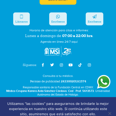
Llámanos
Escríbenos
Escríbenos
Horario de atención para citas e informes:
07:00 a 22:00 hrs.
Lunes a domingo de
Agenda en línea 24/7 aquí
Síguenos:
Consulta a tu médico.
Permiso de publicidad
243300201A1574
Responsable sanitario de la Fundación Central en CDMX:
Médico Cirujano Kamira Aída Sánchez Córdova. Ced . Prof. 5613573.
Universidad
Autónoma del Estado de Hidalgo.
Utilizamos "las cookies" para asegurarnos de brindarle la mejor
Bolsa de Trabajo
experiencia en nuestro sitio web. Si continúa utilizando este
Términos y Condiciones
sitio, asumiremos que está satisfecho con ello.