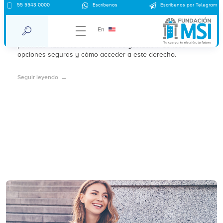
55 5543 0000
Escríbenos
Escríbenos por Telegram
¿Dónde abortar en Cancún 2025?
En
En 2025, el aborto por voluntad propia en Cancún está
permitido hasta las 12 semanas de gestación. Conoce
opciones seguras y cómo acceder a este derecho.
Seguir leyendo