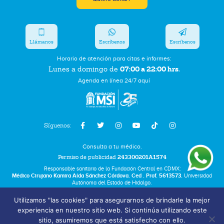
Llámanos
Escríbenos
Escríbenos
Horario de atención para citas e informes:
07:00 a 22:00 hrs.
Lunes a domingo de
Agenda en línea 24/7 aquí
Síguenos:
Consulta a tu médico.
Permiso de publicidad
243300201A1574
Responsable sanitario de la Fundación Central en CDMX:
Médico Cirujano Kamira Aída Sánchez Córdova. Ced . Prof. 5613573.
Universidad
Autónoma del Estado de Hidalgo.
Utilizamos "las cookies" para asegurarnos de brindarle la mejor
Bolsa de Trabajo
experiencia en nuestro sitio web. Si continúa utilizando este
Términos y Condiciones
sitio, asumiremos que está satisfecho con ello.