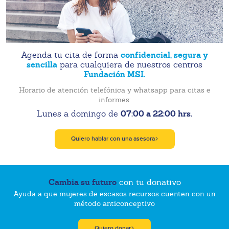
confidencial, segura y
Agenda tu cita de forma
sencilla
para cualquiera de nuestros centros
Fundación MSI.
Horario de atención telefónica y whatsapp para citas e
informes:
07:00 a 22:00 hrs.
Lunes a domingo de
Quiero hablar con una asesora
Cambia su futuro
con tu donativo
Ayuda a que mujeres de escasos recursos cuenten con un
método anticonceptivo
Quiero donar