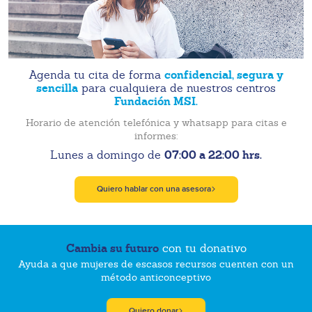
confidencial, segura y
Agenda tu cita de forma
sencilla
para cualquiera de nuestros centros
Fundación MSI.
Horario de atención telefónica y whatsapp para citas e
informes:
07:00 a 22:00 hrs.
Lunes a domingo de
Quiero hablar con una asesora
Cambia su futuro
con tu donativo
Ayuda a que mujeres de escasos recursos cuenten con un
método anticonceptivo
Quiero donar