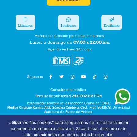
Llámanos
Escríbenos
Escríbenos
Horario de atención para citas e informes:
07:00 a 22:00 hrs.
Lunes a domingo de
Agenda en línea 24/7 aquí
Síguenos:
Consulta a tu médico.
Permiso de publicidad
243300201A1574
Responsable sanitario de la Fundación Central en CDMX:
Médico Cirujano Kamira Aída Sánchez Córdova. Ced . Prof. 5613573.
Universidad
Autónoma del Estado de Hidalgo.
Utilizamos "las cookies" para asegurarnos de brindarle la mejor
Bolsa de Trabajo
experiencia en nuestro sitio web. Si continúa utilizando este
Términos y Condiciones
sitio, asumiremos que está satisfecho con ello.