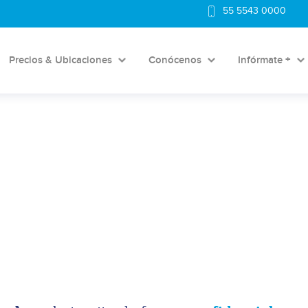
55 5543 0000
Precios & Ubicaciones
Conócenos
Infórmate +