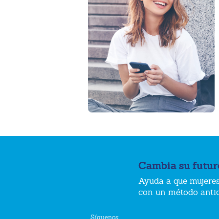
Cambia su futur
Ayuda a que mujeres
con un método anti
Síguenos: