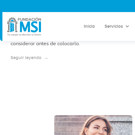
¿Cuánto cuesta el DIU T de cobre?
Precio clínica Condesa CDMX 2026
Inicio
Servicios
Conoce el costo del DIU T de cobre en clínica
Condesa CDMX, qué debe incluir el precio y qué
considerar antes de colocarlo.
Seguir leyendo