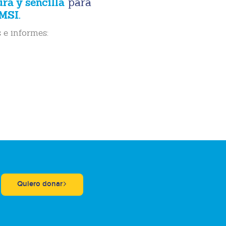
ura y sencilla
para
MSI.
 e informes:
Quiero donar