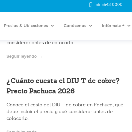
¿Cuánto cuesta el DIU T de cobre?
55 5543 0000
Precio clínica Pedregal CDMX 2026
Precios & Ubicaciones
Conócenos
Infórmate +
Conoce el costo del DIU T de cobre en clínica
Pedregal CDMX, qué debe incluir el precio y qué
considerar antes de colocarlo.
Seguir leyendo
¿Cuánto cuesta el DIU T de cobre?
Precio Pachuca 2026
Conoce el costo del DIU T de cobre en Pachuca, qué
debe incluir el precio y qué considerar antes de
colocarlo.