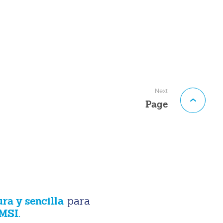
Next
Page
ura y sencilla
para
MSI.