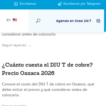
¿Cuánto cuesta el DIU T de cobre?
Escríbenos
Escríbenos por Telegram
Precio clínica Condesa CDMX 2026
En
Agenda en línea 24/7
Conoce el costo del DIU T de cobre en clínica
Condesa CDMX, qué debe incluir el precio y qué
considerar antes de colocarlo.
Seguir leyendo
¿Cuánto cuesta el DIU T de cobre?
Precio Oaxaca 2026
Conoce el costo del DIU T de cobre en Oaxaca, qué
debe incluir el precio y qué considerar antes de
colocarlo.