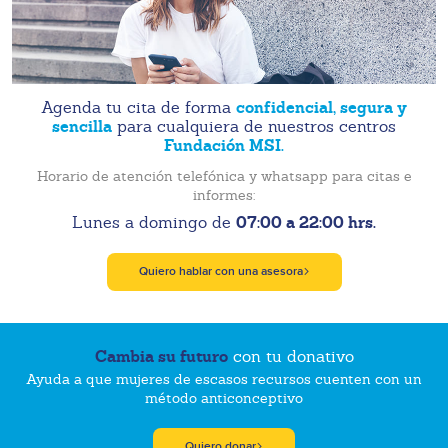
confidencial, segura y
Agenda tu cita de forma
sencilla
para cualquiera de nuestros centros
Fundación MSI.
Horario de atención telefónica y whatsapp para citas e
informes:
07:00 a 22:00 hrs.
Lunes a domingo de
Quiero hablar con una asesora
Cambia su futuro
con tu donativo
Ayuda a que mujeres de escasos recursos cuenten con un
método anticonceptivo
Quiero donar