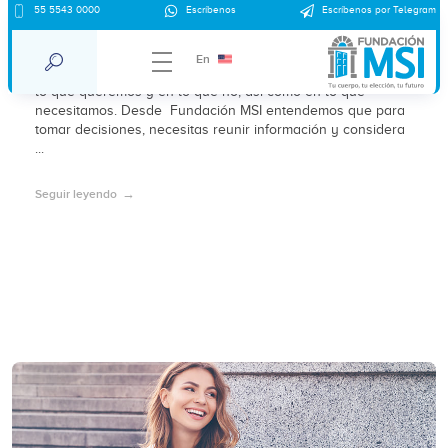
DIU T de cobre VS métodos
55 5543 0000
Escríbenos
Escríbenos por Telegram
anticonceptivos hormonales
En
Cuando buscamos encontrar la mejor opción, pensamos en
lo que queremos y en lo que no, así como en lo que
necesitamos. Desde Fundación MSI entendemos que para
tomar decisiones, necesitas reunir información y considera
...
Seguir leyendo