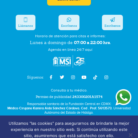
Llámanos
Escríbenos
Escríbenos
Horario de atención para citas e informes:
07:00 a 22:00 hrs.
Lunes a domingo de
Agenda en línea 24/7 aquí
Síguenos:
Consulta a tu médico.
Permiso de publicidad
243300201A1574
Responsable sanitario de la Fundación Central en CDMX:
Médico Cirujano Kamira Aída Sánchez Córdova. Ced . Prof. 5613573.
Universidad
Autónoma del Estado de Hidalgo.
Utilizamos "las cookies" para asegurarnos de brindarle la mejor
Bolsa de Trabajo
experiencia en nuestro sitio web. Si continúa utilizando este
Términos y Condiciones
sitio, asumiremos que está satisfecho con ello.