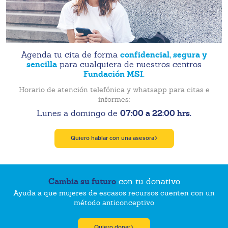
confidencial, segura y
Agenda tu cita de forma
sencilla
para cualquiera de nuestros centros
Fundación MSI.
Horario de atención telefónica y whatsapp para citas e
informes:
07:00 a 22:00 hrs.
Lunes a domingo de
Quiero hablar con una asesora
Cambia su futuro
con tu donativo
Ayuda a que mujeres de escasos recursos cuenten con un
método anticonceptivo
Quiero donar