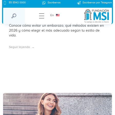
55 5543 0000
Escríbenos
Escríbenos por Telegram
¿Cómo evitar un embarazo? Guía de
anticonceptivos 2026
En
Conoce cómo evitar un embarazo, qué métodos existen en
2026 y cómo elegir el más adecuado según tu estilo de
vida.
Seguir leyendo