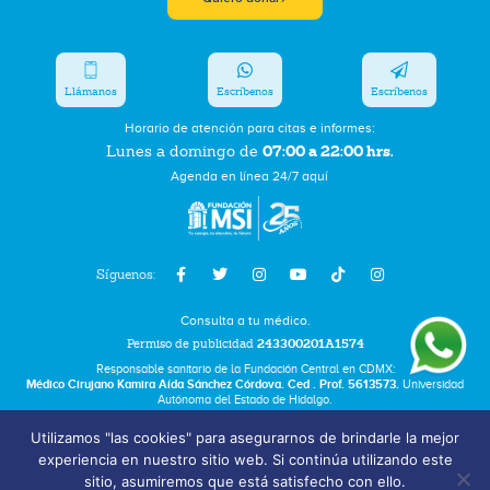
Llámanos
Escríbenos
Escríbenos
Horario de atención para citas e informes:
07:00 a 22:00 hrs.
Lunes a domingo de
Agenda en línea 24/7 aquí
Síguenos:
Consulta a tu médico.
Permiso de publicidad
243300201A1574
Responsable sanitario de la Fundación Central en CDMX:
Médico Cirujano Kamira Aída Sánchez Córdova. Ced . Prof. 5613573.
Universidad
Autónoma del Estado de Hidalgo.
Utilizamos "las cookies" para asegurarnos de brindarle la mejor
Bolsa de Trabajo
experiencia en nuestro sitio web. Si continúa utilizando este
Términos y Condiciones
sitio, asumiremos que está satisfecho con ello.