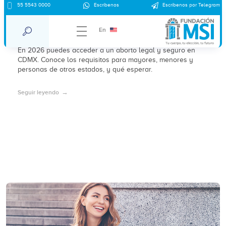
55 5543 0000
Escríbenos
Escríbenos por Telegram
Requisitos para abortar en CDMX en
2026: lo que necesitas saber
En
En 2026 puedes acceder a un aborto legal y seguro en
CDMX. Conoce los requisitos para mayores, menores y
personas de otros estados, y qué esperar.
Seguir leyendo