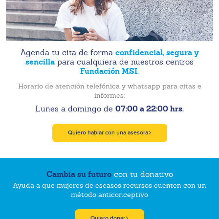
confidencial, segura y
Agenda tu cita de forma
sencilla
para cualquiera de nuestros centros
Fundación MSI.
Horario de atención telefónica y whatsapp para citas e
informes:
07:00 a 22:00 hrs.
Lunes a domingo de
Quiero hablar con una asesora
Cambia su futuro
con tu donativo
Ayuda a que mujeres de escasos recursos cuenten con un
método anticonceptivo
Quiero donar