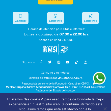
Llámanos
Escríbenos
Escríbenos
Horario de atención para citas e informes:
07:00 a 22:00 hrs.
Lunes a domingo de
Agenda en línea 24/7 aquí
Síguenos:
Consulta a tu médico.
Permiso de publicidad
243300201A1574
Responsable sanitario de la Fundación Central en CDMX:
Médico Cirujano Kamira Aída Sánchez Córdova. Ced . Prof. 5613573.
Universidad
Autónoma del Estado de Hidalgo.
Utilizamos "las cookies" para asegurarnos de brindarle la mejor
Bolsa de Trabajo
experiencia en nuestro sitio web. Si continúa utilizando este
Términos y Condiciones
sitio, asumiremos que está satisfecho con ello.