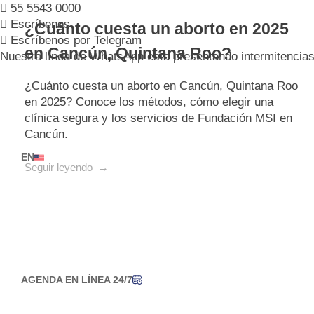
55 5543 0000
Escríbenos
¿Cuánto cuesta un aborto en 2025
Escríbenos por Telegram
en Cancún, Quintana Roo?
Nuestra línea de WhatsApp esta presentando intermitencias,
¿Cuánto cuesta un aborto en Cancún, Quintana Roo
en 2025? Conoce los métodos, cómo elegir una
clínica segura y los servicios de Fundación MSI en
Cancún.
EN
Seguir leyendo
AGENDA EN LÍNEA 24/7
Agenda tu cita de forma
confidencial, segura 