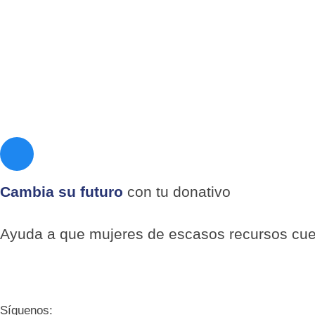
Horario de atención telefónica y whatsapp para citas e info
Lunes a domingo de
07:00 a 22:00 hrs.
Quiero hablar con una asesora
Agenda tu cita en línea
Quiero hablar con una asesora
Cambia su futuro
con tu donativo
Ayuda a que mujeres de escasos recursos cue
Quiero donar
Síguenos: