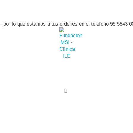
 por lo que estamos a tus órdenes en el teléfono 55 5543 0
y sencilla
para cualquiera de nuestros centro