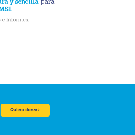
ura y sencilla
para
MSI.
 e informes:
Quiero donar