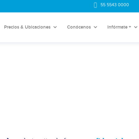
55 5543 0000
Precios & Ubicaciones
Conócenos
Infórmate +