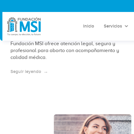
¿Clínica de aborto en Playa del
Carmen? Conoce Fundación MSI
Inicio
Servicios
¿Buscas una clínica ILE en Playa del Carmen?
Fundación MSI ofrece atención legal, segura y
profesional para aborto con acompañamiento y
calidad médica.
Seguir leyendo