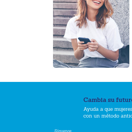
Cambia su futur
Ayuda a que mujeres
con un método anti
Síguenos: