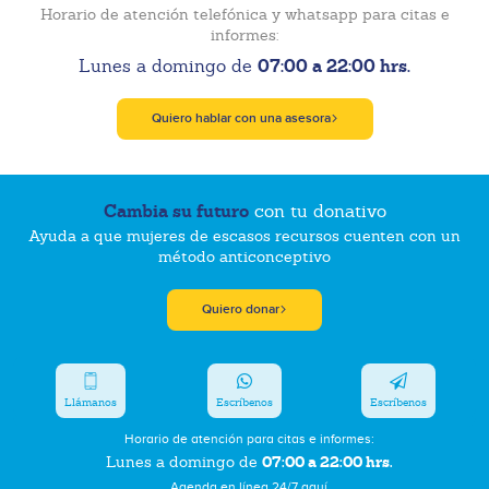
Horario de atención telefónica y whatsapp para citas e
informes:
07:00 a 22:00 hrs.
Lunes a domingo de
Quiero hablar con una asesora
Cambia su futuro
con tu donativo
Ayuda a que mujeres de escasos recursos cuenten con un
método anticonceptivo
Quiero donar
Llámanos
Escríbenos
Escríbenos
Horario de atención para citas e informes:
07:00 a 22:00 hrs.
Lunes a domingo de
Agenda en línea 24/7 aquí